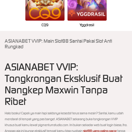
CQ9
Yggdrasil
ASIANABET VVIP: Main Slot88 Santai Pakai Slot Anti
Rungkad
ASIANABET VVIP:
Tongkrongan Eksklusif Buat
Nangkep Maxwin Tanpa
Ribet
Halo bosku! Capek ya main tapi saldonya kesedot terus sama mesin? Santai, kamu udah
mendarat di tempat yang pas banget. ASIANABET sekarang buka tongkrongan VVIP
khusus buat kamu lewat pigmentumstudio.com. Ini bukan sekadar web buat login biasa, lho.
Anggap aja ini lounge eksklusif tempat kamu bisa nyobain
slot88 yang paling gacor
tanpa