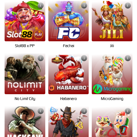
i
i
i
Slot88 x PP
Fachai
Jili
i
i
i
No Limit City
Habanero
MicroGaming
i
i
i