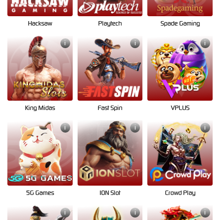
Hacksaw
Playtech
Spade Gaming
i
i
i
King Midas
Fast Spin
VPLUS
i
i
i
5G Games
ION Slot
Crowd Play
i
i
i