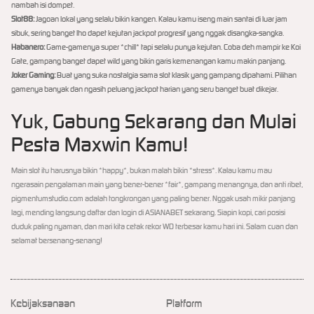
nambah isi dompet.
Slot88:
Jagoan lokal yang selalu bikin kangen. Kalau kamu iseng main santai di luar jam
sibuk, sering banget lho dapet kejutan jackpot progresif yang nggak disangka-sangka.
Habanero:
Game-gamenya super *chill* tapi selalu punya kejutan. Coba deh mampir ke Koi
Gate, gampang banget dapet wild yang bikin garis kemenangan kamu makin panjang.
Joker Gaming:
Buat yang suka nostalgia sama slot klasik yang gampang dipahami. Pilihan
gamenya banyak dan ngasih peluang jackpot harian yang seru banget buat dikejar.
Yuk, Gabung Sekarang dan Mulai
Pesta Maxwin Kamu!
Main slot itu harusnya bikin *happy*, bukan malah bikin *stress*. Kalau kamu mau
ngerasain pengalaman main yang bener-bener *fair*, gampang menangnya, dan anti ribet,
pigmentumstudio.com adalah tongkrongan yang paling bener. Nggak usah mikir panjang
lagi, mending langsung daftar dan login di ASIANABET sekarang. Siapin kopi, cari posisi
duduk paling nyaman, dan mari kita cetak rekor WD terbesar kamu hari ini. Salam cuan dan
selamat bersenang-senang!
Kebijaksanaan
Platform