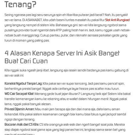
Tenang?
Sering ngerasa pas lagi seru-serunya spin eh tiba-tiba putaran jadi berat? Nah, itu penyakit
server lama. Di ASIANABET, kita udah basmi tuntas masalah itu pakai fitur
Slot Anti Rungkad
yang langsung nempel di sistem kita. Bahasanya gini: server kita langsung ngobrol sama
pusatnya provider buat ngambil data RTP paling fresh hari ini. Jadi, kamu nggak usah nebak-
nebak buah manggis lagi. Cukup pantau, putar, dan nikmatin sensasi perkalian gede yang
turun di momen yang paling pas.
4 Alasan Kenapa Server Ini Asik Banget
Buat Cari Cuan
Kita nggak suka ngasih janji ribet, langsung aja rasain sendiri bedanya pas kamu gabung di
server asik ini:
Koneksi Ngebut Tanpa Lag:
Kita pakai server super kenceng. Jadi pas kamu pencet spin,
berhentinya presisi banget. Nggak ada ceritanya layar freeze pas scatter mau turun.
WD Cair Secepat Kilat:
Menang gede buat jajan liburan? Langsung tarik aja! Sistem kita bakal
transfer kemenangan kamu ke rekening atau e-wallet dalam hitungan menit. Nggak pakai
lama, nggak pakai banyak alesan.
Privasi Dijamin Aman:
Mau main jam berapa aja dan dari mana aja, data kamu aman
terkendali. Kita pakai sistem keamanan canggih biar kamu bisa fokus nyari jackpot sambil
ngopi dengan tenang.
Bocoran Asik dari CS Kita:
CS kita orangnya asik-asik dan ngerti banget soal pola. Mereka
siap diajak ngobrol soal game apa yang lagi panas hari ini, lengkap sama saran bet yang
pas buat modal kamu.