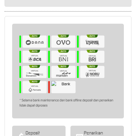
* Selama bank maintenance dan bank offline deposit dan penarikan
tidak dapat diproses
Deposit
Penarikan