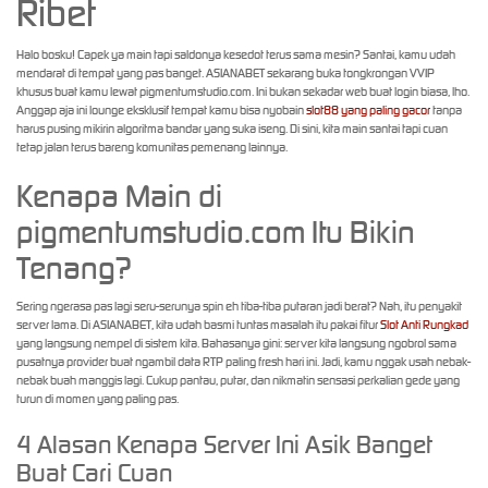
Ribet
Halo bosku! Capek ya main tapi saldonya kesedot terus sama mesin? Santai, kamu udah
mendarat di tempat yang pas banget. ASIANABET sekarang buka tongkrongan VVIP
khusus buat kamu lewat pigmentumstudio.com. Ini bukan sekadar web buat login biasa, lho.
Anggap aja ini lounge eksklusif tempat kamu bisa nyobain
slot88 yang paling gacor
tanpa
harus pusing mikirin algoritma bandar yang suka iseng. Di sini, kita main santai tapi cuan
tetap jalan terus bareng komunitas pemenang lainnya.
Kenapa Main di
pigmentumstudio.com Itu Bikin
Tenang?
Sering ngerasa pas lagi seru-serunya spin eh tiba-tiba putaran jadi berat? Nah, itu penyakit
server lama. Di ASIANABET, kita udah basmi tuntas masalah itu pakai fitur
Slot Anti Rungkad
yang langsung nempel di sistem kita. Bahasanya gini: server kita langsung ngobrol sama
pusatnya provider buat ngambil data RTP paling fresh hari ini. Jadi, kamu nggak usah nebak-
nebak buah manggis lagi. Cukup pantau, putar, dan nikmatin sensasi perkalian gede yang
turun di momen yang paling pas.
4 Alasan Kenapa Server Ini Asik Banget
Buat Cari Cuan