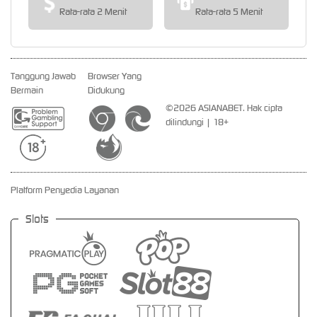
Rata-rata 2 Menit
Rata-rata 5 Menit
Tanggung Jawab
Browser Yang
Bermain
Didukung
©2026 ASIANABET. Hak cipta
dilindungi | 18+
Platform Penyedia Layanan
Slots