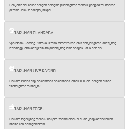
Penyedia slot online dengan beragam pilihan game menarik yang memudahkan
pemain untuk mencapai jackpot
TARUHAN OLAHRAGA
Sportsbook Gaming Platform Terbaik menawarkan lebih banyak game, odds yang
lebih tinggi, dan menyediakan pilihan yang lebih banyak untuk pemain.
TARUHAN LIVE KASINO
Platform Pilihan bagi perusahaan-perusahaan terbaik di dunia, dengan pilihan
variasi game terbanyak
TARUHAN TOGEL
Platform togel yang menarik dari perusahan terbaik di dunia yang menawarkan
hadiah kemenangan besar