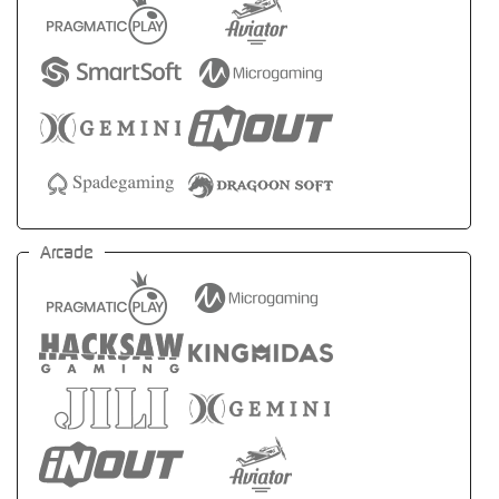
Arcade