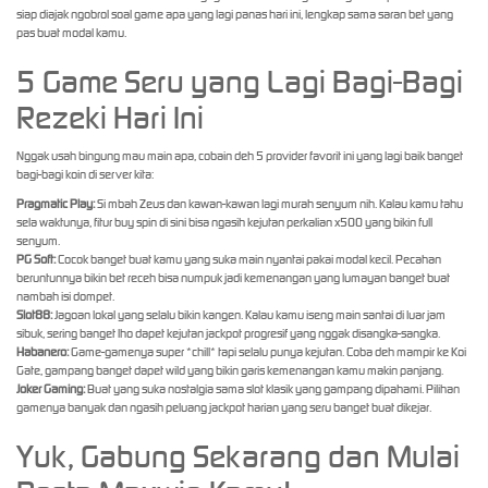
siap diajak ngobrol soal game apa yang lagi panas hari ini, lengkap sama saran bet yang
pas buat modal kamu.
5 Game Seru yang Lagi Bagi-Bagi
Rezeki Hari Ini
Nggak usah bingung mau main apa, cobain deh 5 provider favorit ini yang lagi baik banget
bagi-bagi koin di server kita:
Pragmatic Play:
Si mbah Zeus dan kawan-kawan lagi murah senyum nih. Kalau kamu tahu
sela waktunya, fitur buy spin di sini bisa ngasih kejutan perkalian x500 yang bikin full
senyum.
PG Soft:
Cocok banget buat kamu yang suka main nyantai pakai modal kecil. Pecahan
beruntunnya bikin bet receh bisa numpuk jadi kemenangan yang lumayan banget buat
nambah isi dompet.
Slot88:
Jagoan lokal yang selalu bikin kangen. Kalau kamu iseng main santai di luar jam
sibuk, sering banget lho dapet kejutan jackpot progresif yang nggak disangka-sangka.
Habanero:
Game-gamenya super *chill* tapi selalu punya kejutan. Coba deh mampir ke Koi
Gate, gampang banget dapet wild yang bikin garis kemenangan kamu makin panjang.
Joker Gaming:
Buat yang suka nostalgia sama slot klasik yang gampang dipahami. Pilihan
gamenya banyak dan ngasih peluang jackpot harian yang seru banget buat dikejar.
Yuk, Gabung Sekarang dan Mulai