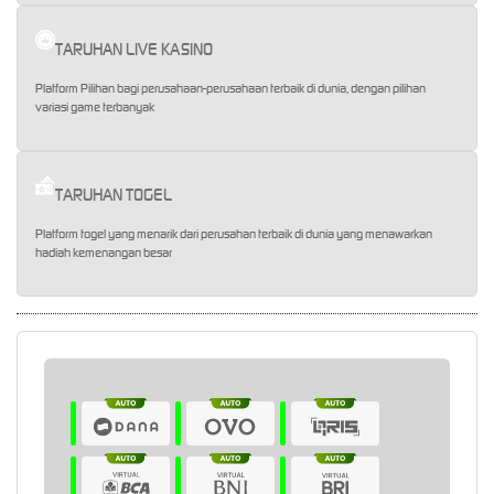
TARUHAN LIVE KASINO
Platform Pilihan bagi perusahaan-perusahaan terbaik di dunia, dengan pilihan
variasi game terbanyak
TARUHAN TOGEL
Platform togel yang menarik dari perusahan terbaik di dunia yang menawarkan
hadiah kemenangan besar