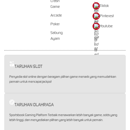
Crash
Tiktok
Game
Arcade
Pinterest
Poker
Youtube
Sabung
Ayam
TARUHAN SLOT
Penyedia slot online dengan beragam pilihan game menarik yang memudahkan
pemain untuk mencapai jackpot
TARUHAN OLAHRAGA
Sportsbook Gaming Platform Terbaik menawarkan lebih banyak game, odds yang
lebih tinggi, dan menyediakan pilihan yang lebih banyak untuk pemain.