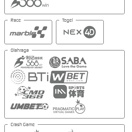
Race
Togel
Olahraga
Crash Game