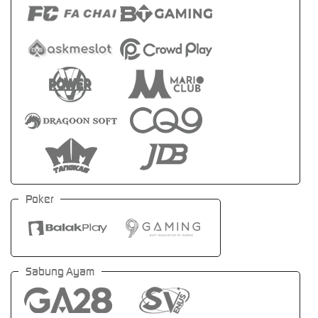
Poker
Sabung Ayam