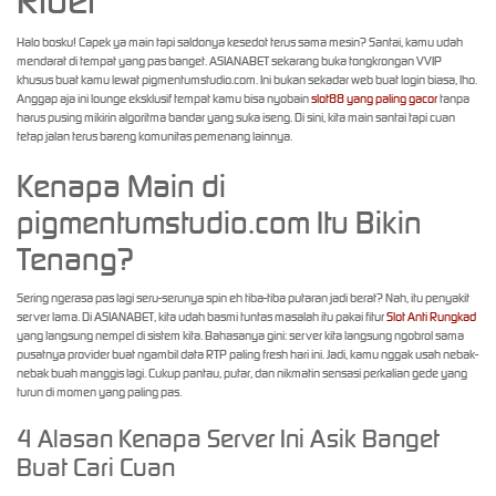
Halo bosku! Capek ya main tapi saldonya kesedot terus sama mesin? Santai, kamu udah
mendarat di tempat yang pas banget. ASIANABET sekarang buka tongkrongan VVIP
khusus buat kamu lewat pigmentumstudio.com. Ini bukan sekadar web buat login biasa, lho.
Anggap aja ini lounge eksklusif tempat kamu bisa nyobain
slot88 yang paling gacor
tanpa
harus pusing mikirin algoritma bandar yang suka iseng. Di sini, kita main santai tapi cuan
tetap jalan terus bareng komunitas pemenang lainnya.
Kenapa Main di
pigmentumstudio.com Itu Bikin
Tenang?
Sering ngerasa pas lagi seru-serunya spin eh tiba-tiba putaran jadi berat? Nah, itu penyakit
server lama. Di ASIANABET, kita udah basmi tuntas masalah itu pakai fitur
Slot Anti Rungkad
yang langsung nempel di sistem kita. Bahasanya gini: server kita langsung ngobrol sama
pusatnya provider buat ngambil data RTP paling fresh hari ini. Jadi, kamu nggak usah nebak-
nebak buah manggis lagi. Cukup pantau, putar, dan nikmatin sensasi perkalian gede yang
turun di momen yang paling pas.
4 Alasan Kenapa Server Ini Asik Banget
Buat Cari Cuan