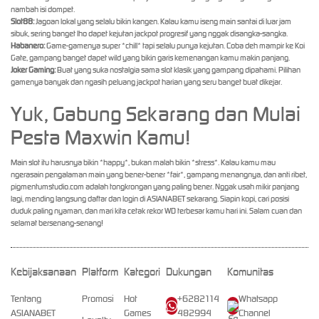
nambah isi dompet.
Slot88:
Jagoan lokal yang selalu bikin kangen. Kalau kamu iseng main santai di luar jam
sibuk, sering banget lho dapet kejutan jackpot progresif yang nggak disangka-sangka.
Habanero:
Game-gamenya super *chill* tapi selalu punya kejutan. Coba deh mampir ke Koi
Gate, gampang banget dapet wild yang bikin garis kemenangan kamu makin panjang.
Joker Gaming:
Buat yang suka nostalgia sama slot klasik yang gampang dipahami. Pilihan
gamenya banyak dan ngasih peluang jackpot harian yang seru banget buat dikejar.
Yuk, Gabung Sekarang dan Mulai
Pesta Maxwin Kamu!
Main slot itu harusnya bikin *happy*, bukan malah bikin *stress*. Kalau kamu mau
ngerasain pengalaman main yang bener-bener *fair*, gampang menangnya, dan anti ribet,
pigmentumstudio.com adalah tongkrongan yang paling bener. Nggak usah mikir panjang
lagi, mending langsung daftar dan login di ASIANABET sekarang. Siapin kopi, cari posisi
duduk paling nyaman, dan mari kita cetak rekor WD terbesar kamu hari ini. Salam cuan dan
selamat bersenang-senang!
Kebijaksanaan
Platform
Kategori
Dukungan
Komunitas
Tentang
Promosi
Hot
+6282114
Whatsapp
ASIANABET
Games
482994
Channel