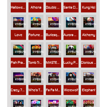
Halloween
Athena
Double Happiness
Santa Claus
Kung Hei
RTP
94%
RTP
92%
RTP
88%
RTP
89%
RTP
84%
Love
Fortune God
Burlesque 2
Aurora Wolf
Alchemy
RTP
82%
RTP
89%
RTP
90%
RTP
92%
RTP
82%
Fish Prawn Crab
Tomb Treasure
MASTER HAHA
Lucky Panda
Glorious Kingdom
RTP
88%
RTP
86%
RTP
94%
RTP
92%
RTP
90%
Crazy 777
Who's The Boss
Fa Fa Monkey
Werewolf
Elephant
RTP
82%
RTP
87%
RTP
82%
RTP
90%
RTP
83%