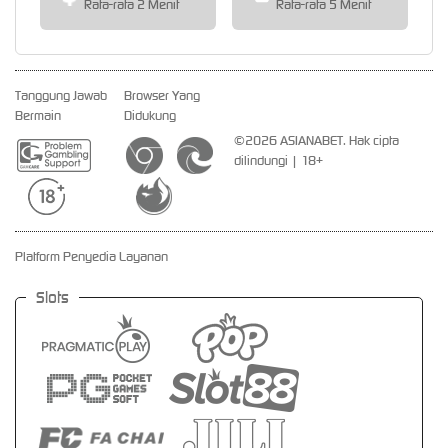
Rata-rata 2 Menit
Rata-rata 5 Menit
Tanggung Jawab
Browser Yang
Bermain
Didukung
©2026 ASIANABET. Hak cipta
dilindungi | 18+
Platform Penyedia Layanan
Slots