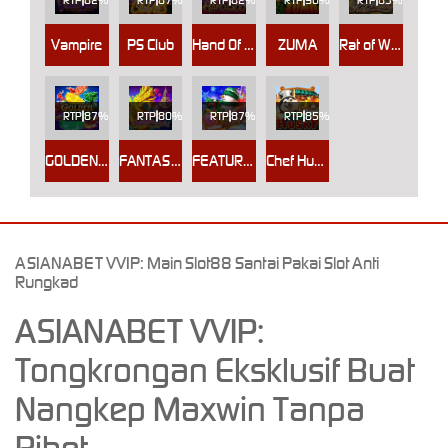
Vampire
PS Club
Hand Of God
ZUMA
Rat of Wealth
RTP
87%
RTP
80%
RTP
87%
RTP
85%
GOLDEN JADE
FANTASY - SOUTHEAST ASIA
FEATURE BUY・CHRISTMAS EXPRESS
Chef Husky
ASIANABET VVIP: Main Slot88 Santai Pakai Slot Anti
Rungkad
ASIANABET VVIP:
Tongkrongan Eksklusif Buat
Nangkep Maxwin Tanpa
Ribet