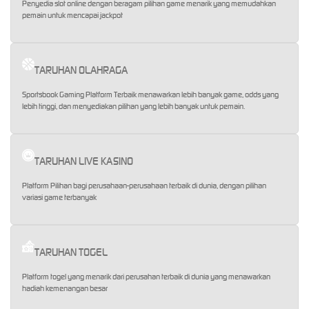
Penyedia slot online dengan beragam pilihan game menarik yang memudahkan
pemain untuk mencapai jackpot
TARUHAN OLAHRAGA
Sportsbook Gaming Platform Terbaik menawarkan lebih banyak game, odds yang
lebih tinggi, dan menyediakan pilihan yang lebih banyak untuk pemain.
TARUHAN LIVE KASINO
Platform Pilihan bagi perusahaan-perusahaan terbaik di dunia, dengan pilihan
variasi game terbanyak
TARUHAN TOGEL
Platform togel yang menarik dari perusahan terbaik di dunia yang menawarkan
hadiah kemenangan besar