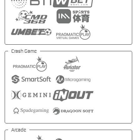
Crash Game
Arcade