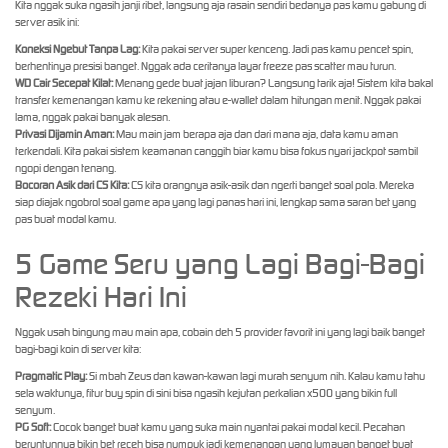
Kita nggak suka ngasih janji ribet, langsung aja rasain sendiri bedanya pas kamu gabung di
server asik ini:
Koneksi Ngebut Tanpa Lag:
Kita pakai server super kenceng. Jadi pas kamu pencet spin,
berhentinya presisi banget. Nggak ada ceritanya layar freeze pas scatter mau turun.
WD Cair Secepat Kilat:
Menang gede buat jajan liburan? Langsung tarik aja! Sistem kita bakal
transfer kemenangan kamu ke rekening atau e-wallet dalam hitungan menit. Nggak pakai
lama, nggak pakai banyak alesan.
Privasi Dijamin Aman:
Mau main jam berapa aja dan dari mana aja, data kamu aman
terkendali. Kita pakai sistem keamanan canggih biar kamu bisa fokus nyari jackpot sambil
ngopi dengan tenang.
Bocoran Asik dari CS Kita:
CS kita orangnya asik-asik dan ngerti banget soal pola. Mereka
siap diajak ngobrol soal game apa yang lagi panas hari ini, lengkap sama saran bet yang
pas buat modal kamu.
5 Game Seru yang Lagi Bagi-Bagi
Rezeki Hari Ini
Nggak usah bingung mau main apa, cobain deh 5 provider favorit ini yang lagi baik banget
bagi-bagi koin di server kita:
Pragmatic Play:
Si mbah Zeus dan kawan-kawan lagi murah senyum nih. Kalau kamu tahu
sela waktunya, fitur buy spin di sini bisa ngasih kejutan perkalian x500 yang bikin full
senyum.
PG Soft:
Cocok banget buat kamu yang suka main nyantai pakai modal kecil. Pecahan
beruntunnya bikin bet receh bisa numpuk jadi kemenangan yang lumayan banget buat