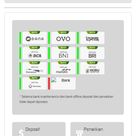
* Selama bank maintenance dan bank offline deposit dan penarikan
tidak dapat diproses
Deposit
Penarikan