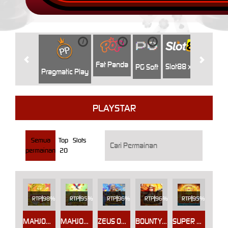
i
i
i
i
i
Facha
Fat Panda
Slot88 x PP
PG Soft
Pragmatic Play
PLAYSTAR
Semua
Top
Slots
permainan
20
RTP
98%
RTP
95%
RTP
96%
RTP
96%
RTP
95%
MAHJONG WAYS 3+
MAHJONG：ORIGIN
ZEUS OF OLYMPUS
BOUNTY EXPRESS
SUPER GEMS