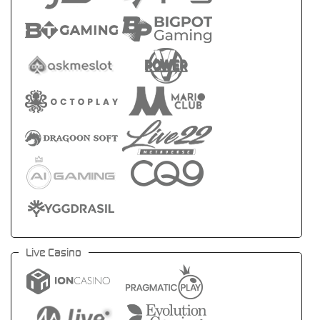
Live Casino