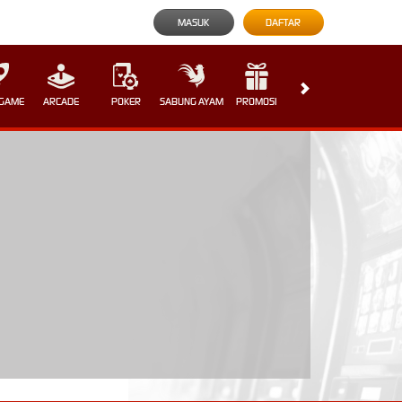
MASUK
DAFTAR
 GAME
ARCADE
POKER
SABUNG AYAM
PROMOSI