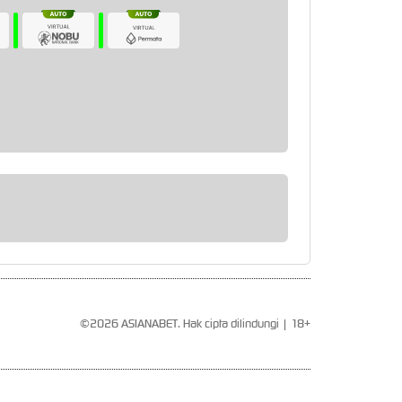
©2026 ASIANABET. Hak cipta dilindungi | 18+