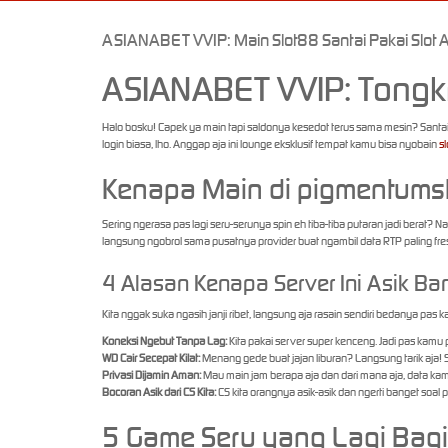
ASIANABET VVIP: Main Slot88 Santai Pakai Slot 
ASIANABET VVIP: Tongk
Halo bosku! Capek ya main tapi saldonya kesedot terus sama mesin? Sant
login biasa, lho. Anggap aja ini lounge eksklusif tempat kamu bisa nyobain
s
Kenapa Main di pigmentumst
Sering ngerasa pas lagi seru-serunya spin eh tiba-tiba putaran jadi berat? Na
langsung ngobrol sama pusatnya provider buat ngambil data RTP paling fres
4 Alasan Kenapa Server Ini Asik Ba
Kita nggak suka ngasih janji ribet, langsung aja rasain sendiri bedanya pas k
Koneksi Ngebut Tanpa Lag:
Kita pakai server super kenceng. Jadi pas kamu p
WD Cair Secepat Kilat:
Menang gede buat jajan liburan? Langsung tarik aja! 
Privasi Dijamin Aman:
Mau main jam berapa aja dan dari mana aja, data kamu
Bocoran Asik dari CS Kita:
CS kita orangnya asik-asik dan ngerti banget soal 
5 Game Seru yang Lagi Bagi-