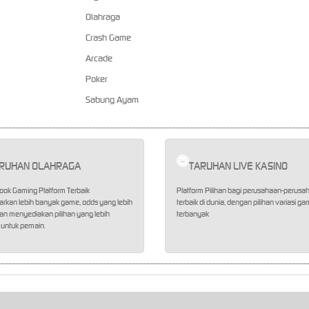
Olahraga
Crash Game
Arcade
Poker
Sabung Ayam
RUHAN OLAHRAGA
TARUHAN LIVE KASINO
ook Gaming Platform Terbaik
Platform Pilihan bagi perusahaan-perusa
kan lebih banyak game, odds yang lebih
terbaik di dunia, dengan pilihan variasi g
 dan menyediakan pilihan yang lebih
terbanyak
untuk pemain.