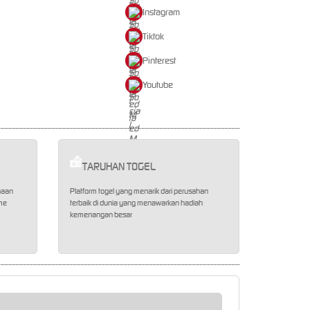
Instagram
Tiktok
Pinterest
Youtube
TARUHAN TOGEL
haan
Platform togel yang menarik dari perusahan
ame
terbaik di dunia yang menawarkan hadiah
kemenangan besar