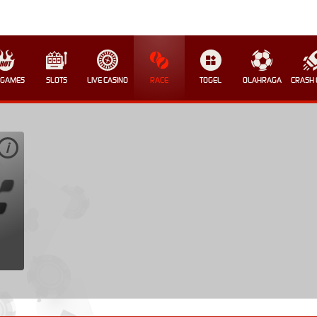
 GAMES
SLOTS
LIVE CASINO
RACE
TOGEL
OLAHRAGA
CRASH
i