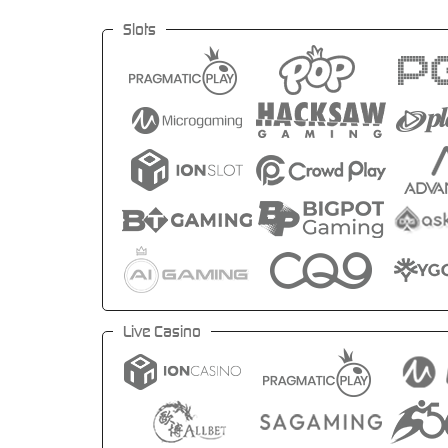
Slots
Live Casino