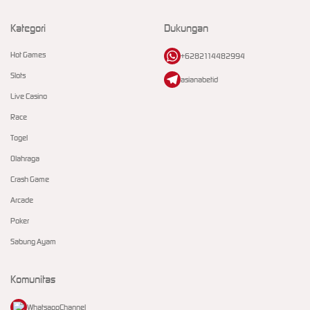
Kategori
Dukungan
Hot Games
+6282114482994
Slots
asianabetid
Live Casino
Race
Togel
Olahraga
Crash Game
Arcade
Poker
Sabung Ayam
Komunitas
WhatsappChannel