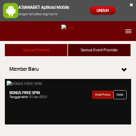
×
ASIANABET Aplikasi Mobile
UNDUH
Jangan tampilkan lagi hari ini
Semua Promosi
Semua Event Provider
Member Baru
BONUS FREE SPIN
Ambil Promo
Detail
Tanggal akhir:
01-Jan-2031