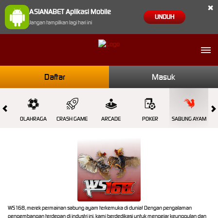
×
ASIANABET Aplikasi Mobile
UNDUH
Jangan tampilkan lagi hari ini
Daftar
Masuk
L
OLAHRAGA
CRASH GAME
ARCADE
POKER
SABUNG AYAM
WS168, merek permainan sabung ayam terkemuka di dunia! Dengan pengalaman
pengembangan terdepan di industri ini, kami berdedikasi untuk mengejar keunggulan dan