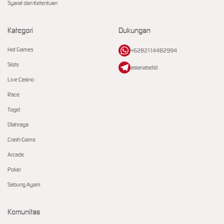
Syarat dan Ketentuan
Kategori
Dukungan
Hot Games
+6282114482994
Slots
asianabetid
Live Casino
Race
Togel
Olahraga
Crash Game
Arcade
Poker
Sabung Ayam
Komunitas