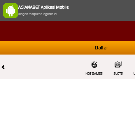
ASIANABET Aplikasi Mobile
Jangan tampilkan lagi hari ini
Daftar
HOT GAMES
SLOTS