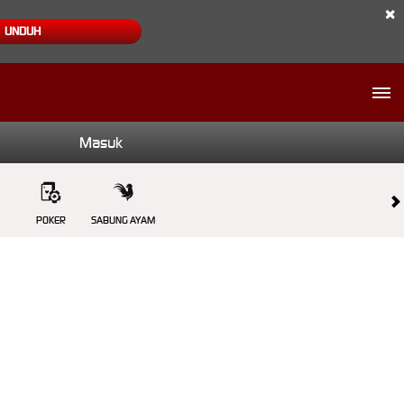
×
UNDUH
Masuk
POKER
SABUNG AYAM