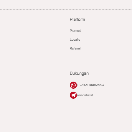
Platform
Promosi
Loyalty
Referral
Dukungan
+6282114482994
asianabetid