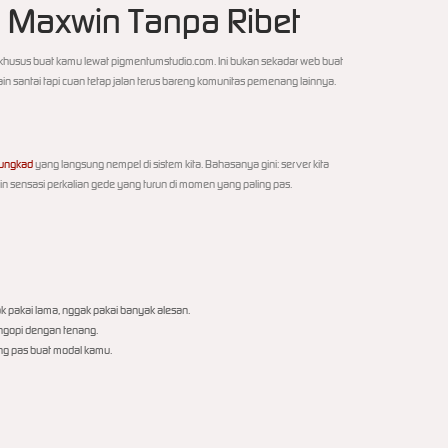
 Maxwin Tanpa Ribet
khusus buat kamu lewat pigmentumstudio.com. Ini bukan sekadar web buat
main santai tapi cuan tetap jalan terus bareng komunitas pemenang lainnya.
Rungkad
yang langsung nempel di sistem kita. Bahasanya gini: server kita
tin sensasi perkalian gede yang turun di momen yang paling pas.
ak pakai lama, nggak pakai banyak alesan.
 ngopi dengan tenang.
yang pas buat modal kamu.