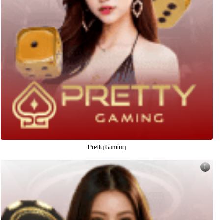
Pretty Gaming
i