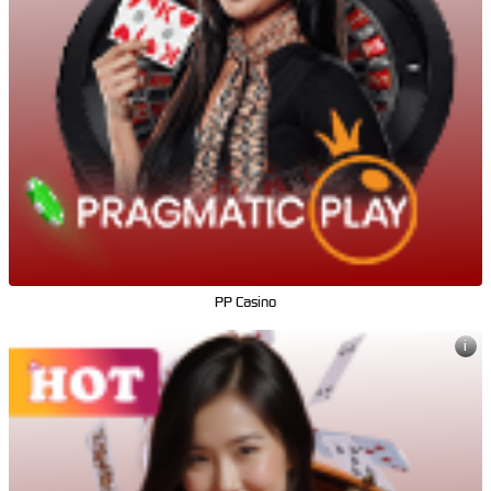
PP Casino
i