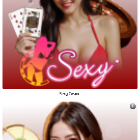
Sexy Casino
i