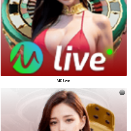
MG Live
i