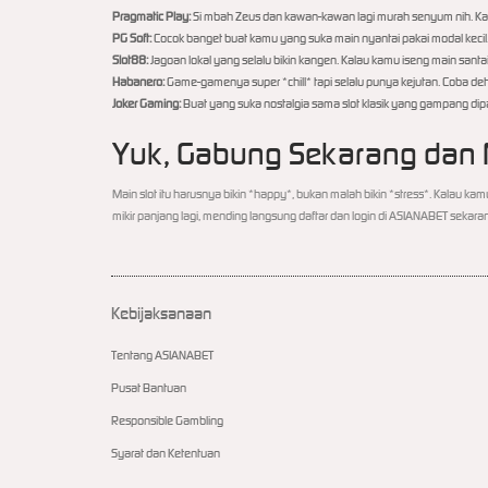
Pragmatic Play:
Si mbah Zeus dan kawan-kawan lagi murah senyum nih. Kalau 
PG Soft:
Cocok banget buat kamu yang suka main nyantai pakai modal keci
Slot88:
Jagoan lokal yang selalu bikin kangen. Kalau kamu iseng main santai 
Habanero:
Game-gamenya super *chill* tapi selalu punya kejutan. Coba de
Joker Gaming:
Buat yang suka nostalgia sama slot klasik yang gampang dip
Yuk, Gabung Sekarang dan 
Main slot itu harusnya bikin *happy*, bukan malah bikin *stress*. Kalau
mikir panjang lagi, mending langsung daftar dan login di ASIANABET sekaran
Kebijaksanaan
Tentang ASIANABET
Pusat Bantuan
Responsible Gambling
Syarat dan Ketentuan