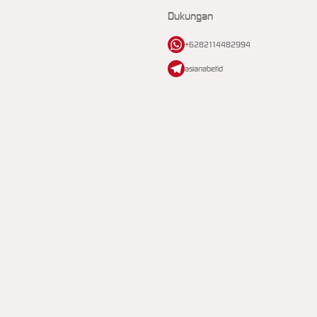
Dukungan
+6282114482994
asianabetid