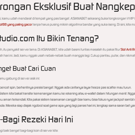
rongan Eksklusif Buat Nangkep
ai, kamu udah mendarat di tempat yang pas banget. ASIANABET sekarang buka tongkrongan VVIP 
lot88 yang paling gacor
tanpa harus pusing mikirin algoritma bandar yang suka iseng. Di sini, kita 
udio.com Itu Bikin Tenang?
ah, itu penyakit server lama. Di ASIANABET, kita udah basmi tuntas masalah itu pakai fitur
Slot Anti 
h hari ini. Jadi, kamu nggak usah nebak-nebak buah manggis lagi. Cukup pantau, putar, dan nikma
nget Buat Cari Cuan
amu gabung di server asik ini:
pencet spin, berhentinya presisi banget. Nggak ada ceritanya layar freeze pas scatter mau turun.
Sistem kita bakal transfer kemenangan kamu ke rekening atau e-wallet dalam hitungan menit. Ngg
u aman terkendali. Kita pakai sistem keamanan canggih biar kamu bisa fokus nyari jackpot sambil
 pola. Mereka siap diajak ngobrol soal game apa yang lagi panas hari ini, lengkap sama saran bet 
Bagi Rezeki Hari Ini
 baik banget bagi-bagi koin di server kita: