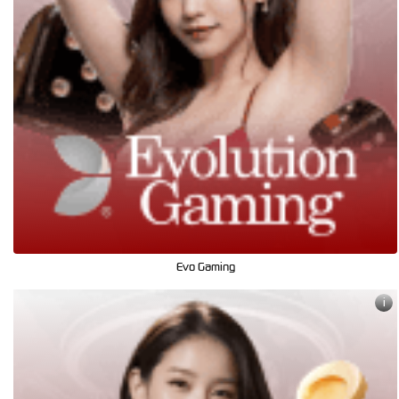
Evo Gaming
i