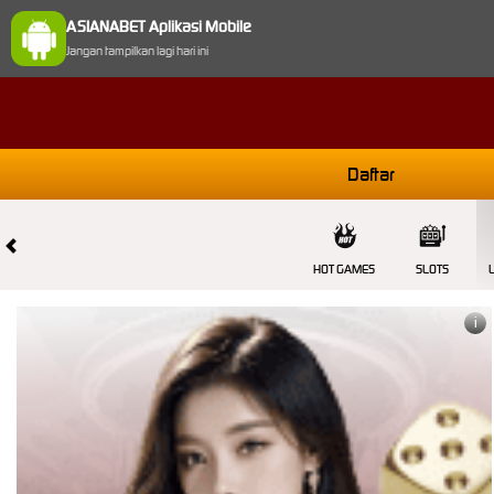
ASIANABET Aplikasi Mobile
Jangan tampilkan lagi hari ini
Daftar
HOT GAMES
SLOTS
i