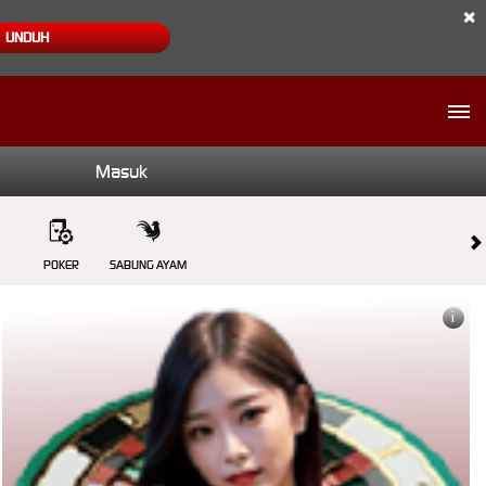
×
UNDUH
Masuk
POKER
SABUNG AYAM
i