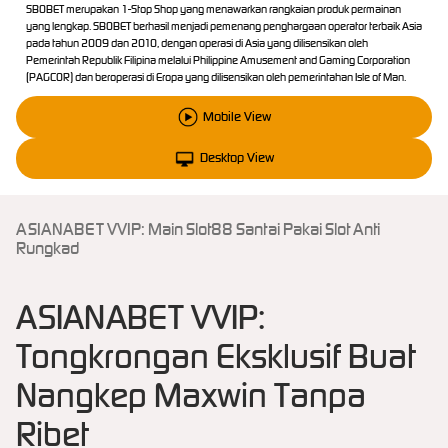
SBOBET merupakan 1-Stop Shop yang menawarkan rangkaian produk permainan
yang lengkap. SBOBET berhasil menjadi pemenang penghargaan operator terbaik Asia
pada tahun 2009 dan 2010, dengan operasi di Asia yang dilisensikan oleh
Pemerintah Republik Filipina melalui Philippine Amusement and Gaming Corporation
(PAGCOR) dan beroperasi di Eropa yang dilisensikan oleh pemerintahan Isle of Man.
Mobile View
Desktop View
ASIANABET VVIP: Main Slot88 Santai Pakai Slot Anti
Rungkad
ASIANABET VVIP:
Tongkrongan Eksklusif Buat
Nangkep Maxwin Tanpa
Ribet