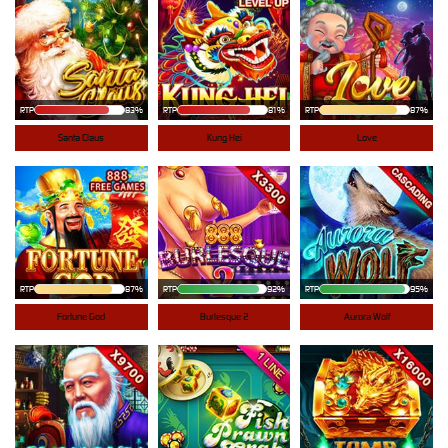
RTP
83%
RTP
81%
RTP
87%
Santa Claus
Kung Hei
Love
RTP
87%
RTP
92%
RTP
95%
Fortune God
Burlesque 2
Aurora Wolf