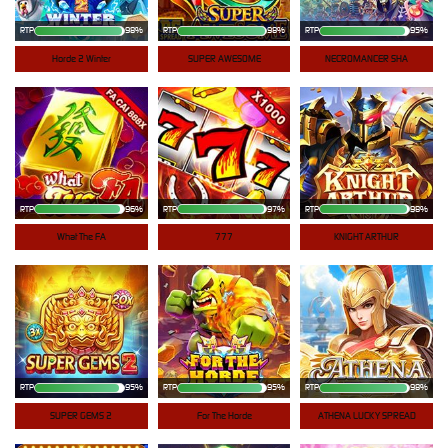
RTP
98%
RTP
98%
RTP
95%
Horde 2 Winter
SUPER AWESOME
NECROMANCER SHA
RTP
96%
RTP
97%
RTP
98%
What The FA
777
KNIGHT ARTHUR
RTP
95%
RTP
95%
RTP
98%
SUPER GEMS 2
For The Horde
ATHENA LUCKY SPREAD