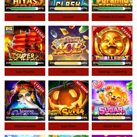
RTP
91%
RTP
87%
RTP
93%
HIYAS GEMS
Go Clash
PYRAMID OF FLAMES
RTP
93%
RTP
88%
RTP
92%
Super Powerful
LUCKY ACE
Challenge・Golden Pig
RTP
94%
RTP
84%
RTP
89%
Madame Caroline
Super Boom
SUGAR TEDDY