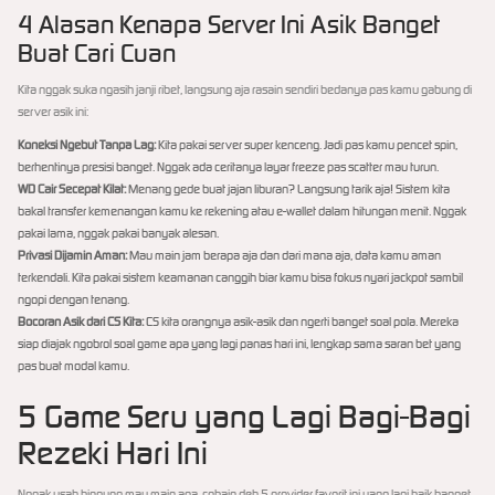
4 Alasan Kenapa Server Ini Asik Banget
Buat Cari Cuan
Kita nggak suka ngasih janji ribet, langsung aja rasain sendiri bedanya pas kamu gabung di
server asik ini:
Koneksi Ngebut Tanpa Lag:
Kita pakai server super kenceng. Jadi pas kamu pencet spin,
berhentinya presisi banget. Nggak ada ceritanya layar freeze pas scatter mau turun.
WD Cair Secepat Kilat:
Menang gede buat jajan liburan? Langsung tarik aja! Sistem kita
bakal transfer kemenangan kamu ke rekening atau e-wallet dalam hitungan menit. Nggak
pakai lama, nggak pakai banyak alesan.
Privasi Dijamin Aman:
Mau main jam berapa aja dan dari mana aja, data kamu aman
terkendali. Kita pakai sistem keamanan canggih biar kamu bisa fokus nyari jackpot sambil
ngopi dengan tenang.
Bocoran Asik dari CS Kita:
CS kita orangnya asik-asik dan ngerti banget soal pola. Mereka
siap diajak ngobrol soal game apa yang lagi panas hari ini, lengkap sama saran bet yang
pas buat modal kamu.
5 Game Seru yang Lagi Bagi-Bagi
Rezeki Hari Ini
Nggak usah bingung mau main apa, cobain deh 5 provider favorit ini yang lagi baik banget