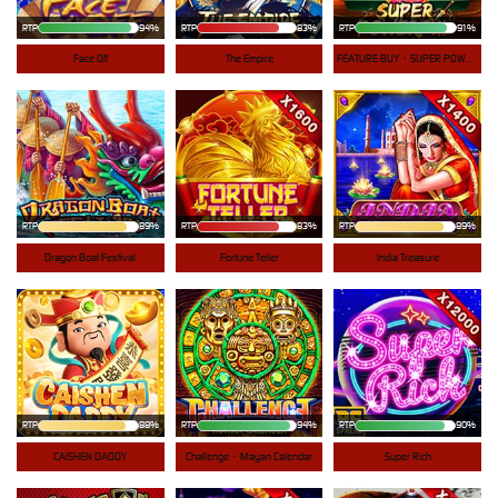
RTP
94%
RTP
83%
RTP
91%
Face Off
The Empire
FEATURE BUY・SUPER POWERFUL
RTP
89%
RTP
83%
RTP
89%
Dragon Boat Festival
Fortune Teller
India Treasure
RTP
88%
RTP
94%
RTP
90%
CAISHEN DADDY
Challenge・Mayan Calendar
Super Rich