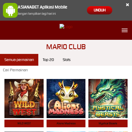
×
ASIANABET Aplikasi Mobile
UNDUH
Jangan tampilkan lagi hari ini
MARIO CLUB
Semua permainan
Top 20
Slots
WILD WEST
Aliens Madness
Mystical Beasts