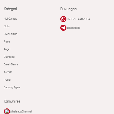
Kategori
Dukungan
Hot Games
+6282114482994
Slots
asianabetid
Live Casino
Race
Togel
Olahraga
Crash Game
Arcade
Poker
Sabung Ayam
Komunitas
WhatsappChannel