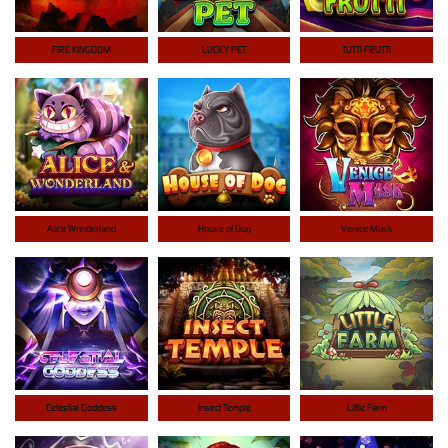
FIRE KINGDOM
LUCKY PET
TUTTI FRUTTI
Alice Wonderland
House of Dog
Venice Mask
Celestial Goddess
Insect Temple
Little Farm