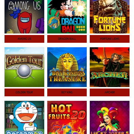
AMONG US
DRAGON BALL
FORTUNE LIONS
GOLDEN TOUR
BOY KING
ARCHER