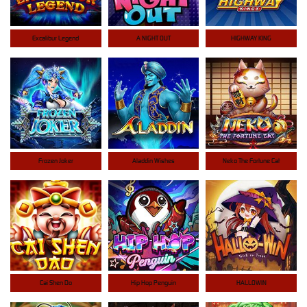
Excalibur Legend
A NIGHT OUT
HIGHWAY KING
Frozen Joker
Aladdin Wishes
Neko The Fortune Cat
Cai Shen Do
Hip Hop Penguin
HALLOWIN