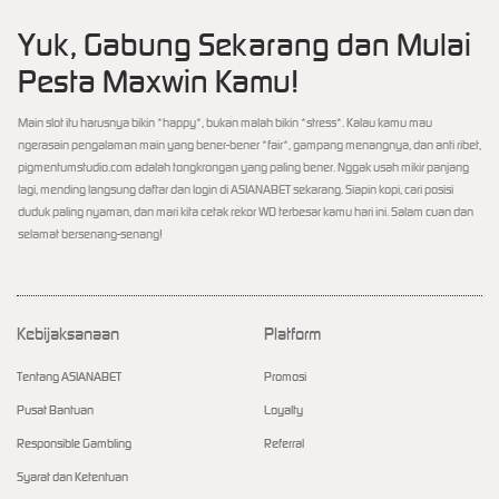
Yuk, Gabung Sekarang dan Mulai
Pesta Maxwin Kamu!
Main slot itu harusnya bikin *happy*, bukan malah bikin *stress*. Kalau kamu mau
ngerasain pengalaman main yang bener-bener *fair*, gampang menangnya, dan anti ribet,
pigmentumstudio.com adalah tongkrongan yang paling bener. Nggak usah mikir panjang
lagi, mending langsung daftar dan login di ASIANABET sekarang. Siapin kopi, cari posisi
duduk paling nyaman, dan mari kita cetak rekor WD terbesar kamu hari ini. Salam cuan dan
selamat bersenang-senang!
Kebijaksanaan
Platform
Tentang ASIANABET
Promosi
Pusat Bantuan
Loyalty
Responsible Gambling
Referral
Syarat dan Ketentuan