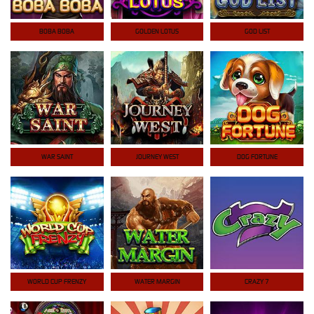
BOBA BOBA
GOLDEN LOTUS
GOD LIST
WAR SAINT
JOURNEY WEST
DOG FORTUNE
WORLD CUP FRENZY
WATER MARGIN
CRAZY 7